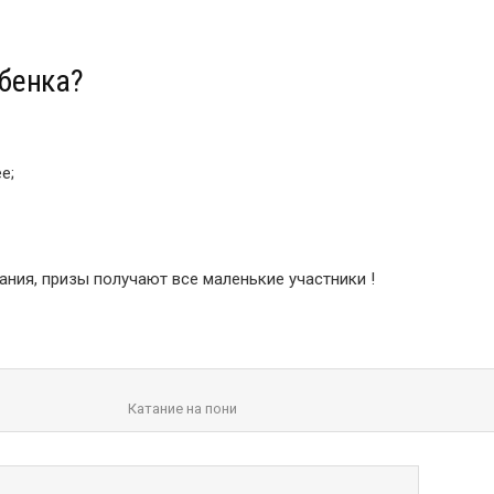
ебенка?
е;
ния, призы получают все маленькие участники !
Катание на пони