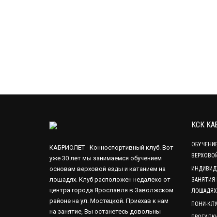
КСК КА
ОБУЧЕНИ
КАБРИОЛЕТ - Конноспортивный клуб. Вот
ВЕРХОВО
уже 30 лет мы занимаемся обучением
основам верховой езды и катанием на
ИНДИВИД
лошадях. Клуб расположен недалеко от
ЗАНЯТИЯ 
центра города Ярославля в Заволжском
ЛОШАДЯХ
районе на ул. Мостецкой. Приехав к нам
ПОНИ-КЛ
на занятие, Вы останетесь довольны
ПРОГУЛК