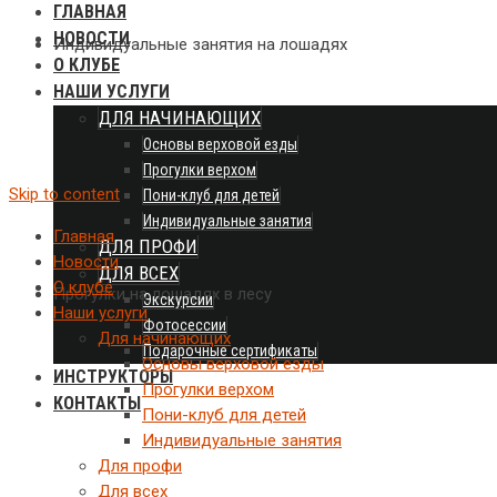
ГЛАВНАЯ
НОВОСТИ
Индивидуальные занятия на лошадях
О КЛУБЕ
НАШИ УСЛУГИ
ДЛЯ НАЧИНАЮЩИХ
Основы верховой езды
Прогулки верхом
Skip to content
Пони-клуб для детей
Индивидуальные занятия
Главная
ДЛЯ ПРОФИ
Новости
ДЛЯ ВСЕХ
О клубе
Прогулки на лошадях в лесу
Экскурсии
Наши услуги
Фотосессии
Для начинающих
Подарочные сертификаты
Основы верховой езды
ИНСТРУКТОРЫ
Прогулки верхом
КОНТАКТЫ
Пони-клуб для детей
Индивидуальные занятия
Для профи
Для всех