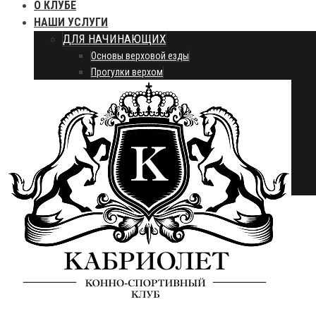
О КЛУБЕ
НАШИ УСЛУГИ
ДЛЯ НАЧИНАЮЩИХ
Основы верховой езды
Прогулки верхом
Пони-клуб для детей
Индивидуальные занятия
ДЛЯ ПРОФИ
ДЛЯ ВСЕХ
Экскурсии
Фотосессии
Обучение основам верховой езды
Подарочные сертификаты
ИНСТРУКТОРЫ
КОНТАКТЫ